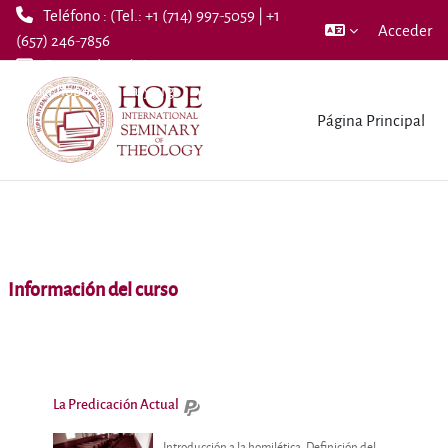
Teléfono : (Tel.: +1 (714) 997-5059 | +1
Acceder
(657) 246-7856
Correo electrónico :
Salta al contenido principal
info@hopeseminary.org
Página Principal
Información del curso
La Predicación Actual
Introducción a la homilética. Definición del