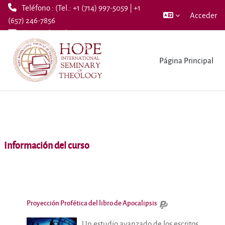
Teléfono : (Tel.: +1 (714) 997-5059 | +1
Acceder
(657) 246-7856
Correo electrónico :
Salta al contenido principal
info@hopeseminary.org
Página Principal
Información del curso
Proyección Profética del libro de Apocalipsis
Un estudio avanzado de los escritos