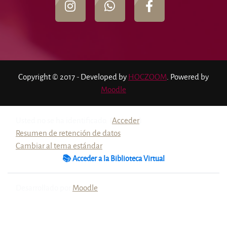
Copyright © 2017 - Developed by
HOCZOOM
. Powered by
Moodle
Usted no se ha identificado. (
Acceder
)
Resumen de retención de datos
Cambiar al tema estándar
📚 Acceder a la Biblioteca Virtual
Desarrollado por
Moodle