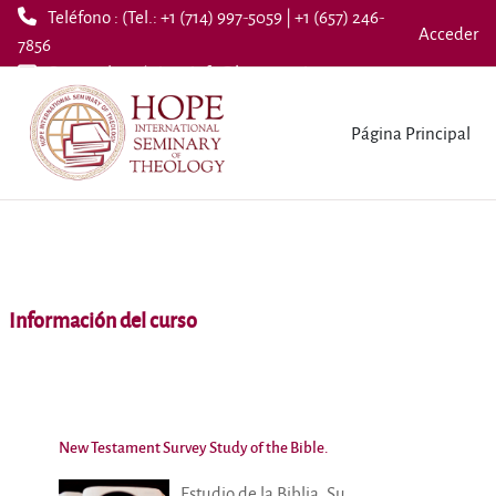
Teléfono : (Tel.: +1 (714) 997-5059 | +1 (657) 246-
Acceder
7856
Correo electrónico :
info@hopeseminary.org
Salta al contenido principal
Página Principal
Información del curso
New Testament Survey Study of the Bible.
Estudio de la Biblia. Su