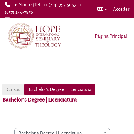
Teléfono : (Tel.: +1 (714) 997-5059 | +1
Acceder
(657) 246-7856
Correo electrónico :
Salta al contenido principal
info@hopeseminary.org
Página Principal
Cursos
Bachelor's Degree | Licenciatura
Bachelor's Degree | Licenciatura